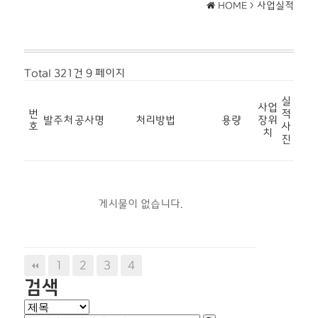
사업실적
HOME >
Total 321건
9 페이지
실
사업
번
적
발주처
공사명
처리방법
용량
장위
호
사
치
진
게시물이 없습니다.
1
2
3
4
검색